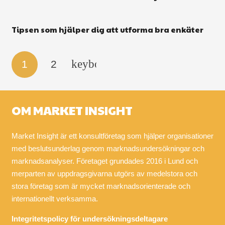
Tipsen som hjälper dig att utforma bra enkäter
1
2
OM MARKET INSIGHT
Market Insight är ett konsultföretag som hjälper organisationer
med beslutsunderlag genom marknadsundersökningar och
marknadsanalyser. Företaget grundades 2016 i Lund och
merparten av uppdragsgivarna utgörs av medelstora och
stora företag som är mycket marknadsorienterade och
internationellt verksamma.
Integritetspolicy för undersökningsdeltagare