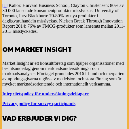
[1]
Källor: Harvard Business School, Clayton Christensen: 80% av
30 000 lanserade konsumentprodukter misslyckas. University of
Toronto, Inez Blackburn: 70-80% av nya produkter i
dagligvaruhandeln misslyckas. Nielsen Break Through Innovation
Report 2014: 76% av FMCG-produkter som lanserats mellan 2011-
2013 misslyckades.
OM MARKET INSIGHT
Market Insight är ett konsultföretag som hjälper organisationer med
beslutsunderlag genom marknadsundersökningar och
marknadsanalyser. Företaget grundades 2016 i Lund och merparten
av uppdragsgivarna utgörs av medelstora och stora företag som är
mycket marknadsorienterade och internationellt verksamma.
Integritetspolicy för undersökningsdeltagare
Privacy policy for survey participants
VAD ERBJUDER VI DIG?