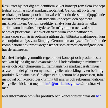
Resultatet hjälper dig att identifiera vilket koncept (om flera koncept
testats) som har störst marknadspotential. Genom att bryta ner
resultatet per koncept och delurval erhåller du dessutom djupgående
insikter som hjälper dig att utveckla konceptet och optimera
marknadsmixen. Genom prediktiv analys kan du ringa in vilka
attribut som har störst betydelse för målgruppen och vad som
behöver prioriteras. Behöver du veta vilka kombinationer av
egenskaper som är är optimala utifrån den tilltänkta målgruppen kan
en conjoint-analys vara lämplig. Genom den analysen får du fram de
kombinationer av produktegenskaper som är mest efterfrågade och
hur de samspelar.
Market Insight
genomför regelbundet koncept-och produkttester
och kan hjälpa dig med ovanstående. Undersökningen minimerar
risker och ökar chanserna till framgångsrika marknadssatsningar
oavsett om det gäller en nylansering eller utveckling av en befintlig
produkt. Kontakta oss så hjälper vi dig genom hela processen, från
metodval och konceptbeskrivning till analys och rekommendationer.
Ring eller skicka ett mejl till
info@marketinsight.se
så berättar vi
mer.
Mer information om våra produkt- och koncepttester hittar du
här
.