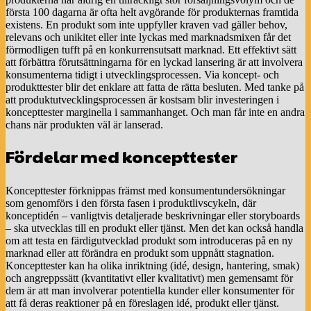
första 100 dagarna är ofta helt avgörande för produkternas framtida
existens. En produkt som inte uppfyller kraven vad gäller behov,
relevans och unikitet eller inte lyckas med marknadsmixen får det
förmodligen tufft på en konkurrensutsatt marknad. Ett effektivt sätt
att förbättra förutsättningarna för en lyckad lansering är att involvera
konsumenterna tidigt i utvecklingsprocessen. Via koncept- och
produkttester blir det enklare att fatta de rätta besluten. Med tanke på
att produktutvecklingsprocessen är kostsam blir investeringen i
koncepttester marginella i sammanhanget. Och man får inte en andra
chans när produkten väl är lanserad.
Fördelar med koncepttester
Koncepttester förknippas främst med konsumentundersökningar
som genomförs i den första fasen i produktlivscykeln, där
konceptidén – vanligtvis detaljerade beskrivningar eller storyboards
– ska utvecklas till en produkt eller tjänst. Men det kan också handla
om att testa en färdigutvecklad produkt som introduceras på en ny
marknad eller att förändra en produkt som uppnått stagnation.
Koncepttester kan ha olika inriktning (idé, design, hantering, smak)
och angreppssätt (kvantitativt eller kvalitativt) men gemensamt för
dem är att man involverar potentiella kunder eller konsumenter för
att få deras reaktioner på en föreslagen idé, produkt eller tjänst.