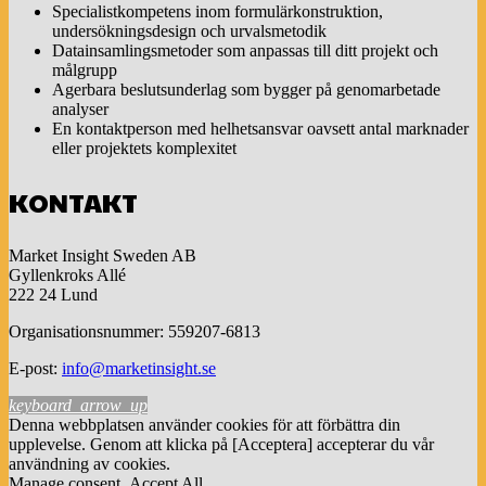
Specialistkompetens inom formulärkonstruktion,
undersökningsdesign och urvalsmetodik
Datainsamlingsmetoder som anpassas till ditt projekt och
målgrupp
Agerbara beslutsunderlag som bygger på genomarbetade
analyser
En kontaktperson med helhetsansvar oavsett antal marknader
eller projektets komplexitet
KONTAKT
Market Insight Sweden AB
Gyllenkroks Allé
222 24 Lund
Organisationsnummer: 559207-6813
E-post:
info@marketinsight.se
keyboard_arrow_up
Denna webbplatsen använder cookies för att förbättra din
upplevelse. Genom att klicka på [Acceptera] accepterar du vår
användning av cookies.
Manage consent
Accept All