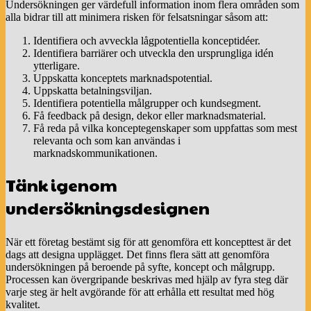
Undersökningen ger värdefull information inom flera områden som
alla bidrar till att minimera risken för felsatsningar såsom att:
Identifiera och avveckla lågpotentiella konceptidéer.
Identifiera barriärer och utveckla den ursprungliga idén
ytterligare.
Uppskatta konceptets marknadspotential.
Uppskatta betalningsviljan.
Identifiera potentiella målgrupper och kundsegment.
Få feedback på design, dekor eller marknadsmaterial.
Få reda på vilka konceptegenskaper som uppfattas som mest
relevanta och som kan användas i
marknadskommunikationen.
Tänk igenom
undersökningsdesignen
När ett företag bestämt sig för att genomföra ett koncepttest är det
dags att designa upplägget. Det finns flera sätt att genomföra
undersökningen på beroende på syfte, koncept och målgrupp.
Processen kan övergripande beskrivas med hjälp av fyra steg där
varje steg är helt avgörande för att erhålla ett resultat med hög
kvalitet.