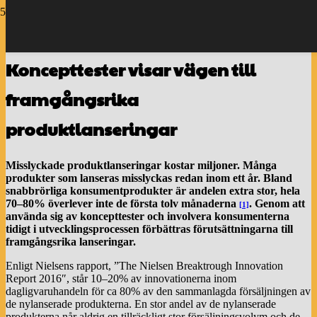
Koncepttester visar vägen till
framgångsrika
produktlanseringar
Misslyckade produktlanseringar kostar miljoner. Många
produkter som lanseras misslyckas redan inom ett år. Bland
snabbrörliga konsumentprodukter är andelen extra stor, hela
70–80% överlever inte de första tolv månaderna
. Genom att
[1]
använda sig av koncepttester och involvera konsumenterna
tidigt i utvecklingsprocessen förbättras förutsättningarna till
framgångsrika lanseringar.
Enligt Nielsens rapport, ”The Nielsen Breaktrough Innovation
Report 2016″, står 10–20% av innovationerna inom
dagligvaruhandeln för ca 80% av den sammanlagda försäljningen av
de nylanserade produkterna. En stor andel av de nylanserade
produkterna når aldrig en tillräckligt stor försäljningsvolym och de