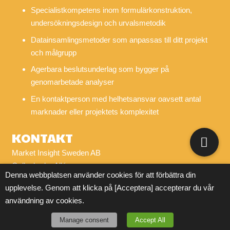
Specialistkompetens inom formulärkonstruktion,
undersökningsdesign och urvalsmetodik
Datainsamlingsmetoder som anpassas till ditt projekt
och målgrupp
Agerbara beslutsunderlag som bygger på
genomarbetade analyser
En kontaktperson med helhetsansvar oavsett antal
marknader eller projektets komplexitet
KONTAKT
Market Insight Sweden AB
Gyllenkroks Allé
Denna webbplatsen använder cookies för att förbättra din
222 24 Lund
upplevelse. Genom att klicka på [Acceptera] accepterar du vår
Organisationsnummer: 559207-6813
användning av cookies.
E-post:
info@marketinsight.se
Manage consent
Accept All