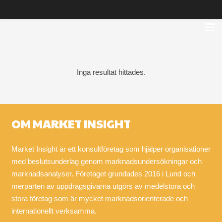
Inga resultat hittades.
OM MARKET INSIGHT
Market Insight är ett konsultföretag som hjälper organisationer
med beslutsunderlag genom marknadsundersökningar och
marknadsanalyser. Företaget grundades 2016 i Lund och
merparten av uppdragsgivarna utgörs av medelstora och
stora företag som är mycket marknadsorienterade och
internationellt verksamma.